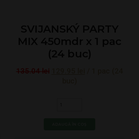
SVIJANSKÝ PARTY
MIX 450mdr x 1 pac
(24 buc)
Prețul
Prețul
135.04
lei
129.95
lei
/ 1 pac (24
inițial
curent
buc)
a
este:
fost:
129.95 lei.
Cantitate
135.04 lei.
SVIJANSKÝ
PARTY
MIX
ADAUGĂ ÎN COȘ
450mdr