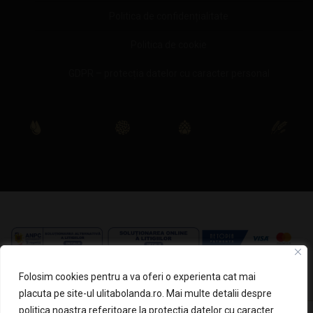
Politica de confidențialitate
Politica de cookie
GDPR – protecția datelor cu caracter personal
ASTIR SRL
, CUI: RO 21043250
Folosim cookies pentru a va oferi o experienta cat mai
Complex avicola hala 6, Mosnita Noua, Timis
placuta pe site-ul ulitabolanda.ro. Mai multe detalii despre
politica noastra referitoare la protectia datelor cu caracter