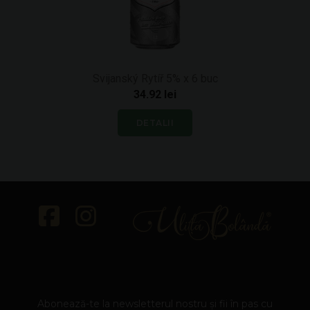
Svijanský Rytíř 5% x 6 buc
34.92 lei
DETALII
Abonează-te la newsletterul nostru și fii în pas cu