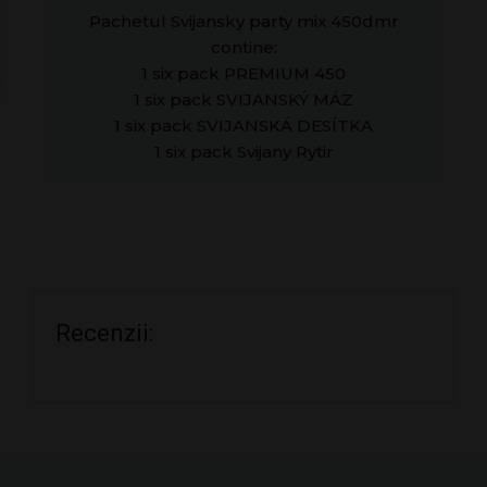
x
Pachetul Svijansky party mix 450dmr
1
contine:
pac
1 six pack PREMIUM 450
(24
1 six pack SVIJANSKÝ MÁZ
buc)
1 six pack SVIJANSKÁ DESÍTKA
1 six pack Svijany Rytir
Recenzii: