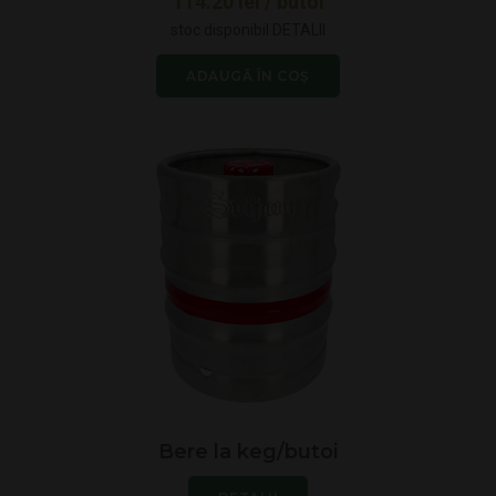
114.20
lei
/ butoi
stoc disponibil
DETALII
ADAUGĂ ÎN COȘ
Bere la keg/butoi