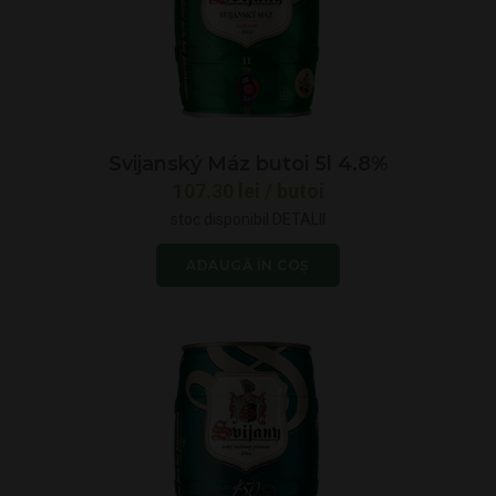
Svijanský Máz butoi 5l 4.8%
107.30
lei
/ butoi
stoc disponibil
DETALII
ADAUGĂ ÎN COȘ