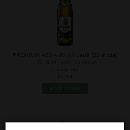
PREMIUM 450 4.6% x 1 Ladă (20 sticle)
152.18
lei
/ ladă (20 sticle)
stoc disponibil
DETALII
ALEGE OPȚIUNI