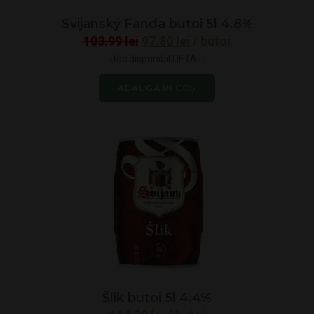
Svijanský Fanda butoi 5l 4.8%
Prețul
Prețul
103.99
lei
97.80
lei
/ butoi
inițial
curent
stoc disponibil
DETALII
a
este:
ADAUGĂ ÎN COȘ
fost:
97.80 lei.
103.99 lei.
Šlik butoi 5l 4.4%